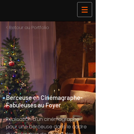
< Retour au Portfolio
Berceuse en Cinémagraphe-
Fabuleuses au Foyer
Réalisation d'un cinémagraphe
pour une berceuse dans le cadre